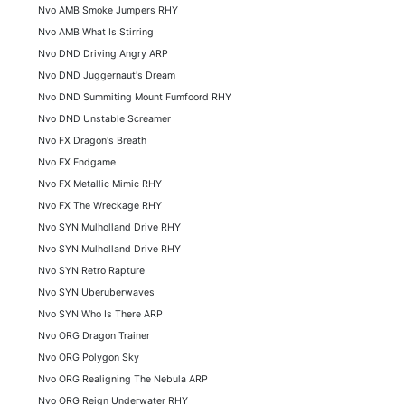
Nvo AMB Smoke Jumpers RHY
Nvo AMB What Is Stirring
Nvo DND Driving Angry ARP
Nvo DND Juggernaut's Dream
Nvo DND Summiting Mount Fumfoord RHY
Nvo DND Unstable Screamer
Nvo FX Dragon's Breath
Nvo FX Endgame
Nvo FX Metallic Mimic RHY
Nvo FX The Wreckage RHY
Nvo SYN Mulholland Drive RHY
Nvo SYN Mulholland Drive RHY
Nvo SYN Retro Rapture
Nvo SYN Uberuberwaves
Nvo SYN Who Is There ARP
Nvo ORG Dragon Trainer
Nvo ORG Polygon Sky
Nvo ORG Realigning The Nebula ARP
Nvo ORG Reign Underwater RHY