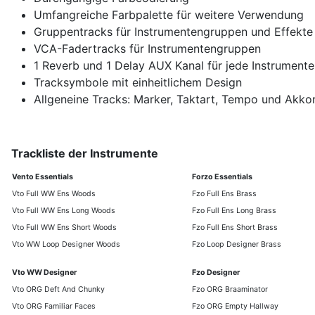
Umfangreiche Farbpalette für weitere Verwendung
Gruppentracks für Instrumentengruppen und Effekte
VCA-Fadertracks für Instrumentengruppen
1 Reverb und 1 Delay AUX Kanal für jede Instrumente
Tracksymbole mit einheitlichem Design
Allgeneine Tracks: Marker, Taktart, Tempo und Akko
Trackliste der Instrumente
Vento Essentials
Forzo Essentials
Vto Full WW Ens Woods
Fzo Full Ens Brass
Vto Full WW Ens Long Woods
Fzo Full Ens Long Brass
Vto Full WW Ens Short Woods
Fzo Full Ens Short Brass
Vto WW Loop Designer Woods
Fzo Loop Designer Brass
Vto WW Designer
Fzo Designer
Vto ORG Deft And Chunky
Fzo ORG Braaminator
Vto ORG Familiar Faces
Fzo ORG Empty Hallway