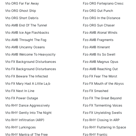
Vto ORG Far Far Away
Fzo ORG Fortepiano Cresc
Vto ORG Ghost Ship
Fzo ORG Gut Punch
Vto ORG Short Debris
Fzo ORG In the Distance
Vto AMB End Of The Tunnel
Fzo ORG Sun Chaser
Vto AMB Ice Age Flashbacks
Fzo AMB Atonal Winds
Vto AMB Throught The Fog
Fzo AMB Fragments
Vto AMB Uncanny Oceans
Fzo AMB Itinerant
Vto AMB Welcome To Heavyocity
Fzo AMB Its So Swell
Vto FX Background Disturbances
Fzo AMB Magnus Opus
Vto FX Background Disturbances
Fzo AMB Reaching Out
Vto FX Beware The Infected
Fzo FX Fear The Worst
Vto FX Mary Had A Little La,b
Fzo FX Mouth of the Abyss
Vto FX Next In Line
Fzo FX Smashed
Vto FX Power Outage
Fzo FX The Great Beyond
Vto RHY Dance Aggressively
Fzo FX Tormenting Voices
Vto RHY Gently Into The Night
Fzo FX Unyielding Swells
Vto RHY Infiltration (ARP)
Fzo RHY Closing In ARP
Vto RHY Lurkingces
Fzo RHY Fluttering In Space
Vto RHY Mantra of The Free
Fzo RHY Frantic