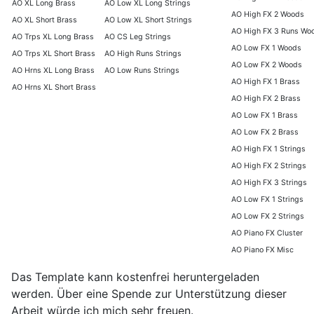
AO XL Long Brass
AO Low XL Long Strings
AO High FX 2 Woods
AO XL Short Brass
AO Low XL Short Strings
AO High FX 3 Runs Wo
AO Trps XL Long Brass
AO CS Leg Strings
AO Low FX 1 Woods
AO Trps XL Short Brass
AO High Runs Strings
AO Low FX 2 Woods
AO Hrns XL Long Brass
AO Low Runs Strings
AO High FX 1 Brass
AO Hrns XL Short Brass
AO High FX 2 Brass
AO Low FX 1 Brass
AO Low FX 2 Brass
AO High FX 1 Strings
AO High FX 2 Strings
AO High FX 3 Strings
AO Low FX 1 Strings
AO Low FX 2 Strings
AO Piano FX Cluster
AO Piano FX Misc
Das Template kann kostenfrei heruntergeladen
werden. Über eine Spende zur Unterstützung dieser
Arbeit würde ich mich sehr freuen.