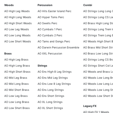
Woods
Percussion
Combi
AO High Leg Woods
AO Hits Easter Island Perc
AO Strings Long Long 
AO High Long Woods
AO Hyper Toms Perc
AO Strings Long CS Lo
AO High Short Woods
AO Swells Perc
AO Brass High Long St
AO Low Leg Woods
AO Cymbals 1 Perc
AO Strings Long Trem
AO Low Long Woods
AO Cymbals 2 Perc
AO Strings Trem Long 
AO Low Short Woods
AO Tams and Gongs Perc
AO Woods High Short B
AO Darwin Percussion Ensemble
AO Brass Mid Short Str
Brass
AO XXL Percussion
AO Brass Low Long Str
AO High Leg Brass
AO Strings Long CS Br
AO High Long Brass
Strings
AO Strings Short Col 
AO High Short Brass
AO Ens High 8 Leg Strings
AO Woods and Brass L
AO Mid Leg Brass
AO Ens Mid Leg Strings
AO Woods Low Long Br
AO Mid Long Brass
AO Ens Low 8 Leg Strings
AO Woods Low Long L
AO Mid Short Brass
AO Ens Long Strings
AO Woods Low Long St
AO Low Leg Brass
AO Ens Short Strings
AO Woods Low Short St
AO Low Long Brass
AO XL Long Strings
Legacy FX
AO Low Short Brass
AO XL Short Strings
AO High FX 1 Woods