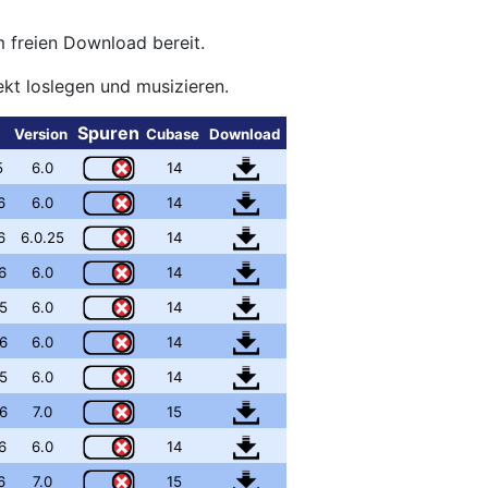
 freien Download bereit.
ekt loslegen und musizieren.
Spuren
Version
Cubase
Download
5
6.0
14
6
6.0
14
6
6.0.25
14
6
6.0
14
5
6.0
14
6
6.0
14
5
6.0
14
6
7.0
15
6
6.0
14
6
7.0
15