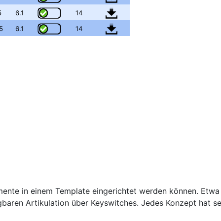
5
6.1
14
5
6.1
14
mente in einem Template eingerichtet werden können. Etwa 
fügbaren Artikulation über Keyswitches. Jedes Konzept hat s