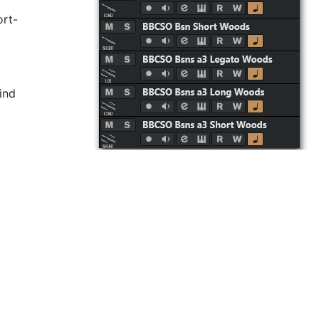
ort-
ind