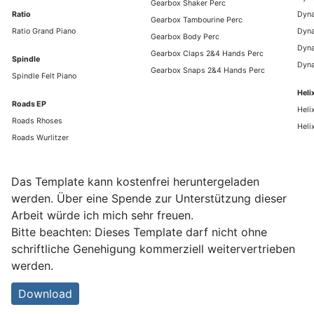
Gearbox Shaker Perc
Ratio
Dyna
Gearbox Tambourine Perc
Ratio Grand Piano
Dyna
Gearbox Body Perc
Dyna
Gearbox Claps 2&4 Hands Perc
Spindle
Dyna
Gearbox Snaps 2&4 Hands Perc
Spindle Felt Piano
Heli
Roads EP
Heli
Roads Rhoses
Heli
Roads Wurlitzer
Das Template kann kostenfrei heruntergeladen
werden. Über eine Spende zur Unterstützung dieser
Arbeit würde ich mich sehr freuen.
Bitte beachten: Dieses Template darf nicht ohne
schriftliche Genehigung kommerziell weitervertrieben
werden.
Download