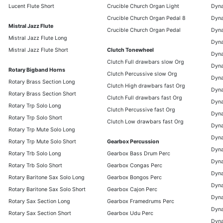
Lucent Flute Short
Crucible Church Organ Light
Dyna
Crucible Church Organ Pedal 8
Dyna
Mistral Jazz Flute
Crucible Church Organ Pedal
Dyna
Mistral Jazz Flute Long
Dyna
Mistral Jazz Flute Short
Clutch Tonewheel
Dyna
Clutch Full drawbars slow Org
Dyna
Rotary Bigband Horns
Clutch Percussive slow Org
Dyna
Rotary Brass Section Long
Clutch High drawbars fast Org
Dyna
Rotary Brass Section Short
Clutch Full drawbars fast Org
Dyna
Rotary Trp Solo Long
Clutch Percussive fast Org
Dyna
Rotary Trp Solo Short
Clutch Low drawbars fast Org
Dyna
Rotary Trp Mute Solo Long
Dyna
Rotary Trp Mute Solo Short
Gearbox Percussion
Dyna
Rotary Trb Solo Long
Gearbox Bass Drum Perc
Dyna
Rotary Trb Solo Short
Gearbox Congas Perc
Dyn
Rotary Baritone Sax Solo Long
Gearbox Bongos Perc
Dyna
Rotary Baritone Sax Solo Short
Gearbox Cajon Perc
Dyna
Rotary Sax Section Long
Gearbox Framedrums Perc
Dyna
Rotary Sax Section Short
Gearbox Udu Perc
Dyna